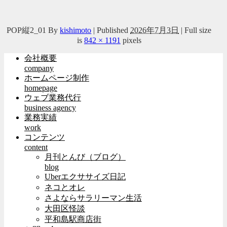
POP縦2_01
By
kishimoto
|
Published
2026年7月3日
|
Full size
is
842 × 1191
pixels
会社概要
company
ホームページ制作
homepage
ウェブ業務代行
business agency
業務実績
work
コンテンツ
content
月刊とんび（ブログ）
blog
Uberエクササイズ日記
ネコとオレ
さよならサラリーマン生活
大田区怪談
平和島駅商店街