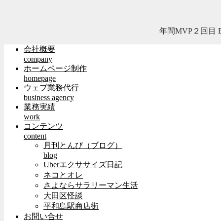
年間MVP２回目
会社概要
company
ホームページ制作
homepage
ウェブ業務代行
business agency
業務実績
work
コンテンツ
content
月刊とんび（ブログ）
blog
Uberエクササイズ日記
ネコとオレ
さよならサラリーマン生活
大田区怪談
平和島駅商店街
お問い合せ