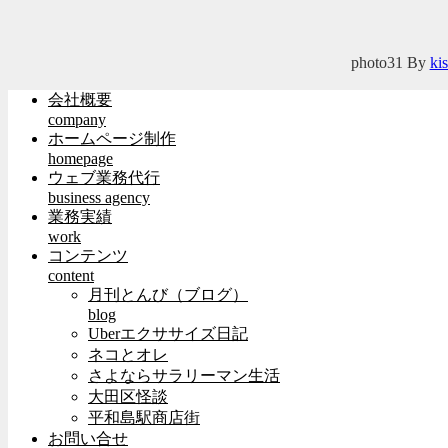
photo31
By
ki
会社概要
company
ホームページ制作
homepage
ウェブ業務代行
business agency
業務実績
work
コンテンツ
content
月刊とんび（ブログ）
blog
Uberエクササイズ日記
ネコとオレ
さよならサラリーマン生活
大田区怪談
平和島駅商店街
お問い合せ