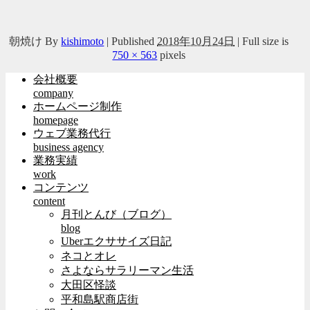
朝焼け
By
kishimoto
|
Published
2018年10月24日
|
Full size is
750 × 563
pixels
会社概要
company
ホームページ制作
homepage
ウェブ業務代行
business agency
業務実績
work
コンテンツ
content
月刊とんび（ブログ）
blog
Uberエクササイズ日記
ネコとオレ
さよならサラリーマン生活
大田区怪談
平和島駅商店街