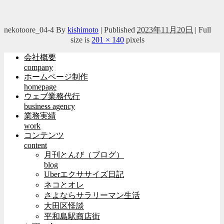
nekotoore_04-4
By
kishimoto
|
Published
2023年11月20日
|
Full
size is
201 × 140
pixels
会社概要
company
ホームページ制作
homepage
ウェブ業務代行
business agency
業務実績
work
コンテンツ
content
月刊とんび（ブログ）
blog
Uberエクササイズ日記
ネコとオレ
さよならサラリーマン生活
大田区怪談
平和島駅商店街