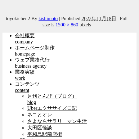
toyokichen2
By
kishimoto
|
Published
2022年11月18日
|
Full
size is
1500 × 860
pixels
会社概要
company
ホームページ制作
homepage
ウェブ業務代行
business agency
業務実績
work
コンテンツ
content
月刊とんび（ブログ）
blog
Uberエクササイズ日記
ネコとオレ
さよならサラリーマン生活
大田区怪談
平和島駅商店街