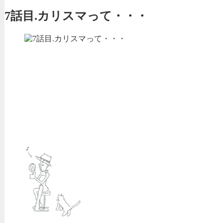
7話目.カリスマって・・・