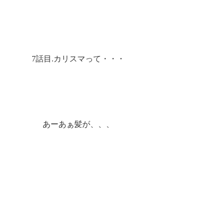
7話目.カリスマって・・・
あーあぁ髪が、、、