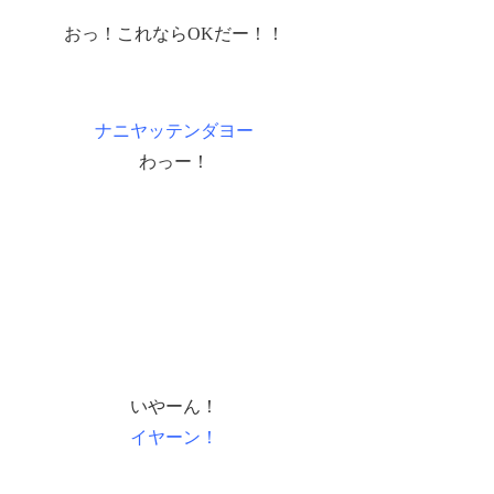
おっ！これならOKだー！！
ナニヤッテンダヨー
わっー！
いやーん！
イヤーン！