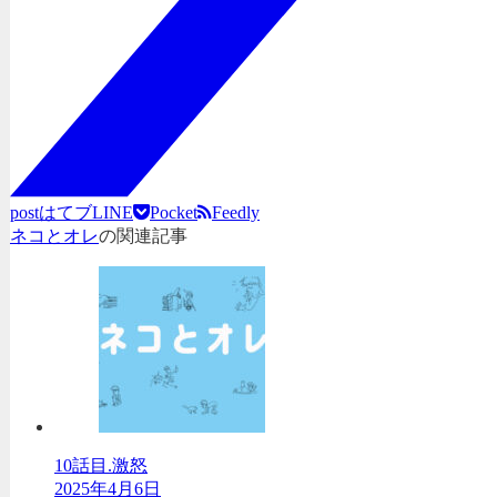
post
はてブ
LINE
Pocket
Feedly
ネコとオレ
の関連記事
10話目.激怒
2025年4月6日