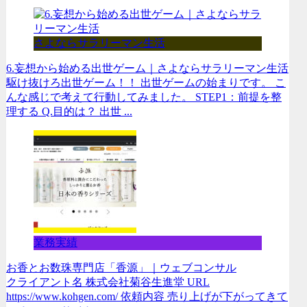
さよならサラリーマン生活
6.妄想から始める出世ゲーム｜さよならサラリーマン生活
駆け抜けろ出世ゲーム！！ 出世ゲームの始まりです。 こ
んな感じで考えて行動してみました。 STEP1：前提を整
理する Q.目的は？ 出世 ...
業務実績
お香とお数珠専門店「香源」｜ウェブコンサル
クライアント名 株式会社菊谷生進堂 URL
https://www.kohgen.com/ 依頼内容 売り上げが下がってきて