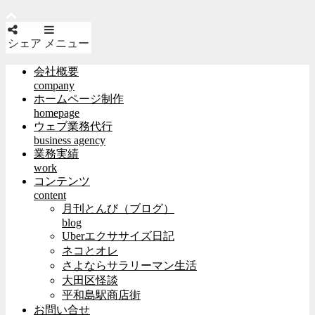
シェア
メニュー
会社概要
company
ホームページ制作
homepage
ウェブ業務代行
business agency
業務実績
work
コンテンツ
content
月刊とんび（ブログ）
blog
Uberエクササイズ日記
ネコとオレ
さよならサラリーマン生活
大田区怪談
平和島駅商店街
お問い合せ