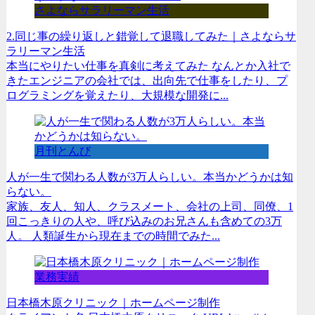
さよならサラリーマン生活
2.同じ事の繰り返しと錯覚して退職してみた｜さよならサ
ラリーマン生活
本当にやりたい仕事を真剣に考えてみた なんとか入社で
きたエンジニアの会社では、出向先で仕事をしたり、プ
ログラミングを覚えたり、大規模な開発に...
月刊とんび
人が一生で関わる人数が3万人らしい。本当かどうかは知
らない。
家族、友人、知人、クラスメート、会社の上司、同僚、1
回こっきりの人や、呼び込みのお兄さんも含めての3万
人。 人類誕生から現在までの時間でみた...
業務実績
日本橋木原クリニック｜ホームページ制作