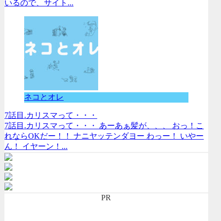
いるので、サイト...
ネコとオレ
7話目.カリスマって・・・
7話目.カリスマって・・・ あーあぁ髪が、、、 おっ！こ
れならOKだー！！ ナニヤッテンダヨー わっー！ いやー
ん！ イヤーン！...
PR