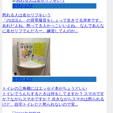
月刊とんび
怒れる人は名セリフをいう
「のほほん」の背景擬音をしょって生きてる岸本です。
あれだよね。怒ってる人かっこいいよね。 なんであんな
に名ゼリフでんだろー。練習してんのか...
月刊とんび
トイレの三角棚にはエッセイ本がちょうどいい
トイレでうんちするときは何をしてますか？ スマホです
か？ながらスマホですか？ 歩きながらスマホは怒られる
けど、自宅トイレだと怒られないので安...